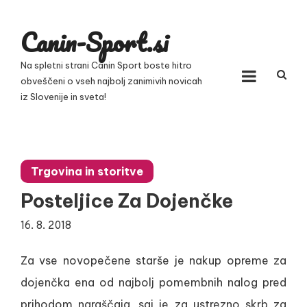
Skip
to
Canin-Sport.si
content
Na spletni strani Canin Sport boste hitro
obveščeni o vseh najbolj zanimivih novicah
iz Slovenije in sveta!
Trgovina in storitve
Posteljice Za Dojenčke
16. 8. 2018
Za vse novopečene starše je nakup opreme za
dojenčka ena od najbolj pomembnih nalog pred
prihodom naraščaja, saj je za ustrezno skrb za