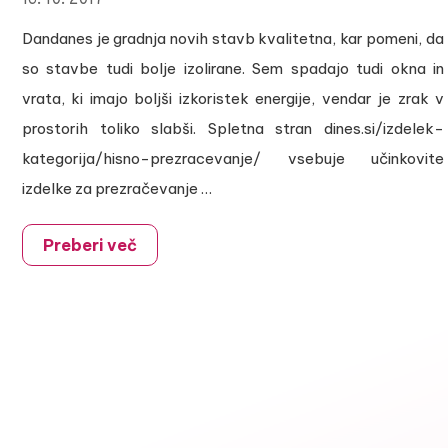
16. 10. 2017
Dandanes je gradnja novih stavb kvalitetna, kar pomeni, da
so stavbe tudi bolje izolirane. Sem spadajo tudi okna in
vrata, ki imajo boljši izkoristek energije, vendar je zrak v
prostorih toliko slabši. Spletna stran dines.si/izdelek-
kategorija/hisno-prezracevanje/ vsebuje učinkovite
izdelke za prezračevanje …
Preberi več