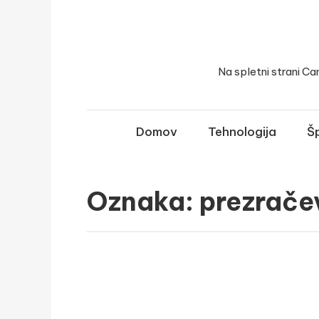
Skip
to
content
Na spletni strani Ca
Domov
Tehnologija
Šp
Oznaka:
prezrače