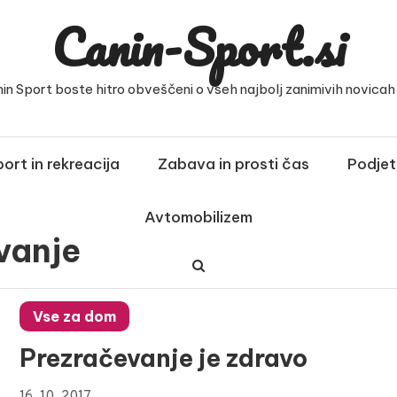
Canin-Sport.si
nin Sport boste hitro obveščeni o vseh najbolj zanimivih novicah i
ort in rekreacija
Zabava in prosti čas
Podjet
Avtomobilizem
vanje
Vse za dom
Prezračevanje je zdravo