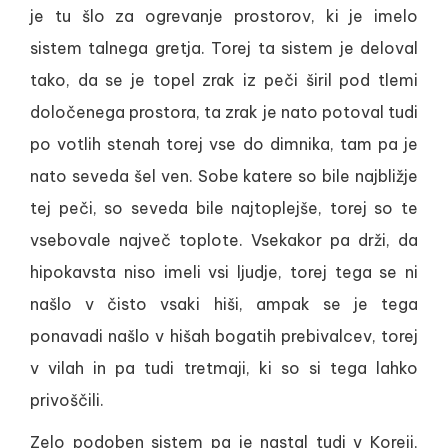
je tu šlo za ogrevanje prostorov, ki je imelo
sistem talnega gretja. Torej ta sistem je deloval
tako, da se je topel zrak iz peči širil pod tlemi
določenega prostora, ta zrak je nato potoval tudi
po votlih stenah torej vse do dimnika, tam pa je
nato seveda šel ven. Sobe katere so bile najbližje
tej peči, so seveda bile najtoplejše, torej so te
vsebovale največ toplote. Vsekakor pa drži, da
hipokavsta niso imeli vsi ljudje, torej tega se ni
našlo v čisto vsaki hiši, ampak se je tega
ponavadi našlo v hišah bogatih prebivalcev, torej
v vilah in pa tudi tretmaji, ki so si tega lahko
privoščili.
Zelo podoben sistem pa je nastal tudi v Koreji,