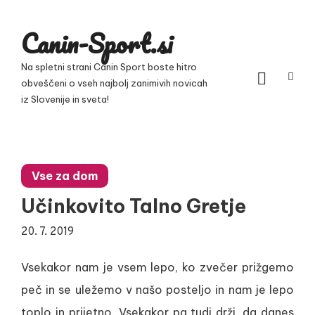
Skip
to
Canin-Sport.si
content
Na spletni strani Canin Sport boste hitro
obveščeni o vseh najbolj zanimivih novicah
iz Slovenije in sveta!
Vse za dom
Učinkovito Talno Gretje
20. 7. 2019
Vsekakor nam je vsem lepo, ko zvečer prižgemo
peč in se uležemo v našo posteljo in nam je lepo
toplo in prijetno. Vsekakor pa tudi drži, da danes