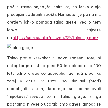
peč ni ravno najboljša izbira, saj so lahko z njo
precejšni dodatnih stroški. Namesto nje pa nam z
gretjem lahko pomaga talno gretje, več o tem
lahko najdete
na
https://sam.si/info/nasveti/39/talno_gretje/
.
Talno gretje vsekakor ni nova zadeva, torej ni
nekaj kar je nastalo pred 50 leti ali pa celo 100
leti, talno gretje so uporabljali že naši predniki,
torej v antiki. V 1.stol. so Rimljani (stari)
uporabljali sistem, katerega so poimenovali
“hipokavst”,seveda to ni talno gretje, ki ga
poznamo in veselo uporabljamo danes, ampak se