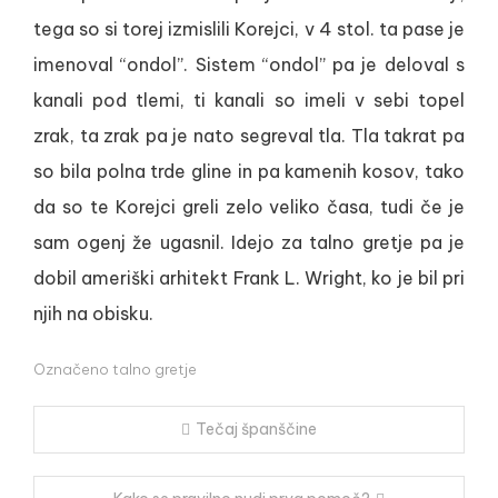
tega so si torej izmislili Korejci, v 4 stol. ta pase je
imenoval “ondol”. Sistem “ondol” pa je deloval s
kanali pod tlemi, ti kanali so imeli v sebi topel
zrak, ta zrak pa je nato segreval tla. Tla takrat pa
so bila polna trde gline in pa kamenih kosov, tako
da so te Korejci greli zelo veliko časa, tudi če je
sam ogenj že ugasnil. Idejo za talno gretje pa je
dobil ameriški arhitekt Frank L. Wright, ko je bil pri
njih na obisku.
Označeno
talno gretje
Navigacija
Tečaj španščine
prispevka