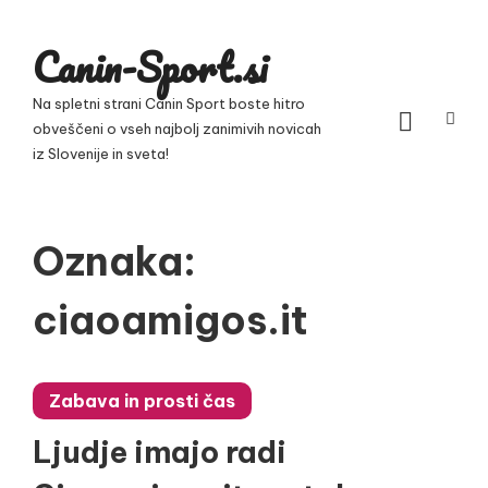
Skip
to
Canin-Sport.si
content
Na spletni strani Canin Sport boste hitro
obveščeni o vseh najbolj zanimivih novicah
iz Slovenije in sveta!
Oznaka:
ciaoamigos.it
Zabava in prosti čas
Ljudje imajo radi