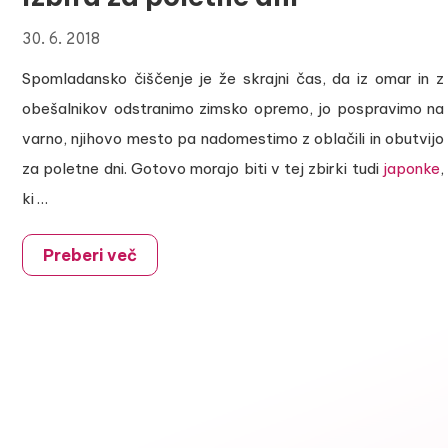
30. 6. 2018
Spomladansko čiščenje je že skrajni čas, da iz omar in z
obešalnikov odstranimo zimsko opremo, jo pospravimo na
varno, njihovo mesto pa nadomestimo z oblačili in obutvijo
za poletne dni. Gotovo morajo biti v tej zbirki tudi
japonke
,
ki …
Preberi več