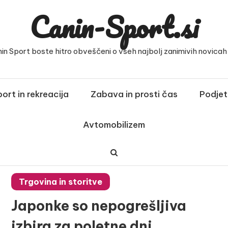
Canin-Sport.si
nin Sport boste hitro obveščeni o vseh najbolj zanimivih novicah i
ort in rekreacija
Zabava in prosti čas
Podjet
Avtomobilizem
Trgovina in storitve
Japonke so nepogrešljiva
izbira za poletne dni