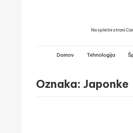
Skip
to
content
Na spletni strani Ca
Domov
Tehnologija
Šp
Oznaka:
Japonke