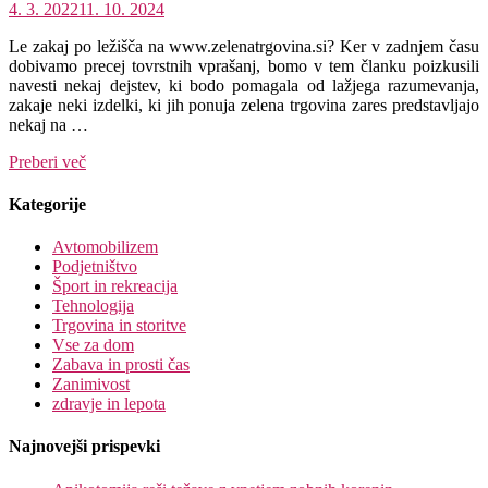
4. 3. 2022
11. 10. 2024
Le zakaj po ležišča na www.zelenatrgovina.si? Ker v zadnjem času
dobivamo precej tovrstnih vprašanj, bomo v tem članku poizkusili
navesti nekaj dejstev, ki bodo pomagala od lažjega razumevanja,
zakaje neki izdelki, ki jih ponuja zelena trgovina zares predstavljajo
nekaj na …
Preberi več
Kategorije
Avtomobilizem
Podjetništvo
Šport in rekreacija
Tehnologija
Trgovina in storitve
Vse za dom
Zabava in prosti čas
Zanimivost
zdravje in lepota
Najnovejši prispevki