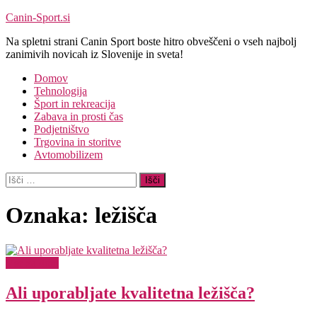
Skip
Canin-Sport.si
to
Na spletni strani Canin Sport boste hitro obveščeni o vseh najbolj
content
zanimivih novicah iz Slovenije in sveta!
Domov
Tehnologija
Šport in rekreacija
Zabava in prosti čas
Podjetništvo
Trgovina in storitve
Avtomobilizem
Išči:
Oznaka:
ležišča
Vse za dom
Ali uporabljate kvalitetna ležišča?