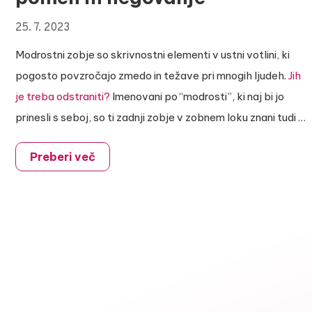
25. 7. 2023
Modrostni zobje so skrivnostni elementi v ustni votlini, ki
pogosto povzročajo zmedo in težave pri mnogih ljudeh.
Jih
je treba odstraniti?
Imenovani po “modrosti”, ki naj bi jo
prinesli s seboj, so ti zadnji zobje v zobnem loku znani tudi …
Preberi več