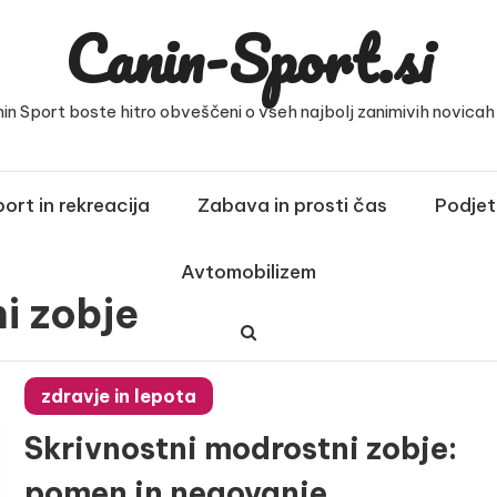
Canin-Sport.si
nin Sport boste hitro obveščeni o vseh najbolj zanimivih novicah i
ort in rekreacija
Zabava in prosti čas
Podjet
Avtomobilizem
i zobje
zdravje in lepota
Skrivnostni modrostni zobje:
pomen in negovanje