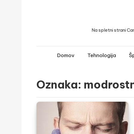
Skip
to
content
Na spletni strani Ca
Domov
Tehnologija
Šp
Oznaka:
modrostn