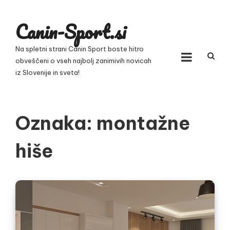
Skip
to
Canin-Sport.si
content
Na spletni strani Canin Sport boste hitro
obveščeni o vseh najbolj zanimivih novicah
iz Slovenije in sveta!
Oznaka:
montažne
hiše