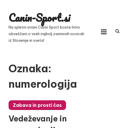
Skip
to
Canin-Sport.si
content
Na spletni strani Canin Sport boste hitro
obveščeni o vseh najbolj zanimivih novicah
iz Slovenije in sveta!
Oznaka:
numerologija
Zabava in prosti čas
Vedeževanje in