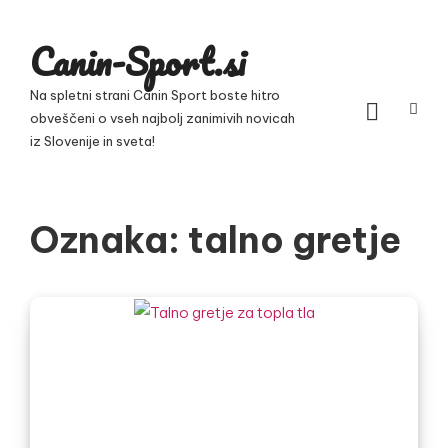
Skip
to
Canin-Sport.si
content
Na spletni strani Canin Sport boste hitro
obveščeni o vseh najbolj zanimivih novicah
iz Slovenije in sveta!
Oznaka:
talno gretje