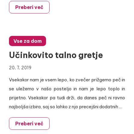
Preberi več
Vse za dom
Učinkovito talno gretje
20. 7. 2019
Vsekakor nam je vsem lepo, ko zvečer prižgemo peč in
se uležemo v našo posteljo in nam je lepo toplo in
prijetno. Vsekakor pa tudi drži, da danes peč ni ravno
najboljša izbira, saj so lahko z njo precejšni dodatnih …
Preberi več