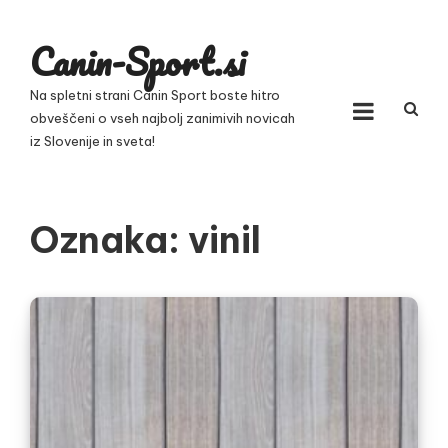
Skip
to
Canin-Sport.si
content
Na spletni strani Canin Sport boste hitro
obveščeni o vseh najbolj zanimivih novicah
iz Slovenije in sveta!
Oznaka:
vinil