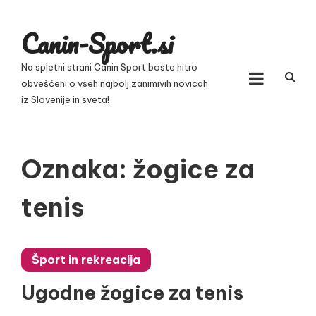
Skip
to
Canin-Sport.si
content
Na spletni strani Canin Sport boste hitro
obveščeni o vseh najbolj zanimivih novicah
iz Slovenije in sveta!
Oznaka:
žogice za
tenis
Šport in rekreacija
Ugodne žogice za tenis