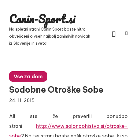
Skip
to
Canin-Sport.si
content
Na spletni strani Canin Sport boste hitro
obveščeni o vseh najbolj zanimivih novicah
iz Slovenije in sveta!
Vse za dom
Sodobne Otroške Sobe
24. 11. 2015
Ali ste že preverili ponudbo
strani
http://www.salonpohistva.si/otroske-
sobe
? Na tej strani boste našli otroške sobe, ki so