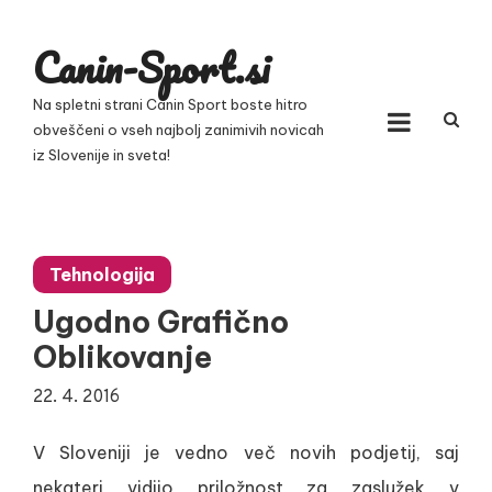
Skip
to
Canin-Sport.si
content
Na spletni strani Canin Sport boste hitro
obveščeni o vseh najbolj zanimivih novicah
iz Slovenije in sveta!
Tehnologija
Ugodno Grafično
Oblikovanje
22. 4. 2016
V Sloveniji je vedno več novih podjetij, saj
nekateri vidijo priložnost za zaslužek v