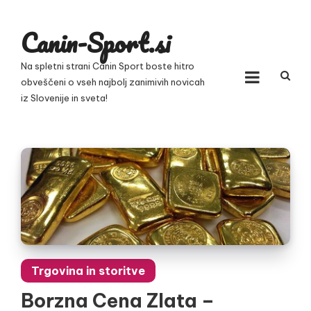
Skip
to
Canin-Sport.si
content
Na spletni strani Canin Sport boste hitro
obveščeni o vseh najbolj zanimivih novicah
iz Slovenije in sveta!
Trgovina in storitve
Borzna Cena Zlata –