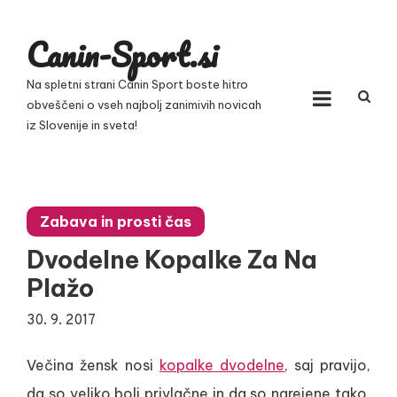
Skip
to
Canin-Sport.si
content
Na spletni strani Canin Sport boste hitro
obveščeni o vseh najbolj zanimivih novicah
iz Slovenije in sveta!
Zabava in prosti čas
Dvodelne Kopalke Za Na
Plažo
30. 9. 2017
Večina žensk nosi
kopalke dvodelne
, saj pravijo,
da so veliko bolj privlačne in da so narejene tako,