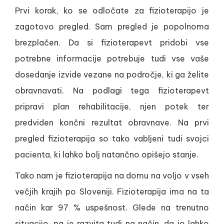
Prvi korak, ko se odločate za fizioterapijo je
zagotovo pregled. Sam pregled je popolnoma
brezplačen. Da si fizioterapevt pridobi vse
potrebne informacije potrebuje tudi vse vaše
dosedanje izvide vezane na področje, ki ga želite
obravnavati. Na podlagi tega fizioterapevt
pripravi plan rehabilitacije, njen potek ter
predviden končni rezultat obravnave. Na prvi
pregled fizioterapija so tako vabljeni tudi svojci
pacienta, ki lahko bolj natančno opišejo stanje.
Tako nam je fizioterapija na domu na voljo v vseh
večjih krajih po Sloveniji. Fizioterapija ima na ta
način kar 97 % uspešnost. Glede na trenutno
situacijo, pa je razvita tudi na način, da jo lahko