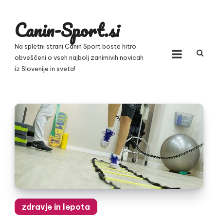
Skip
to
Canin-Sport.si
content
Na spletni strani Canin Sport boste hitro
obveščeni o vseh najbolj zanimivih novicah
iz Slovenije in sveta!
zdravje in lepota