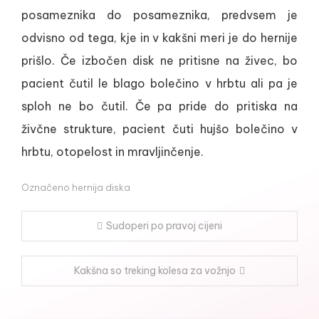
posameznika do posameznika, predvsem je
odvisno od tega, kje in v kakšni meri je do hernije
prišlo. Če izbočen disk ne pritisne na živec, bo
pacient čutil le blago bolečino v hrbtu ali pa je
sploh ne bo čutil. Če pa pride do pritiska na
živčne strukture, pacient čuti hujšo bolečino v
hrbtu, otopelost in mravljinčenje.
Označeno
hernija diska
Navigacija
Sudoperi po pravoj cijeni
prispevka
Kakšna so treking kolesa za vožnjo