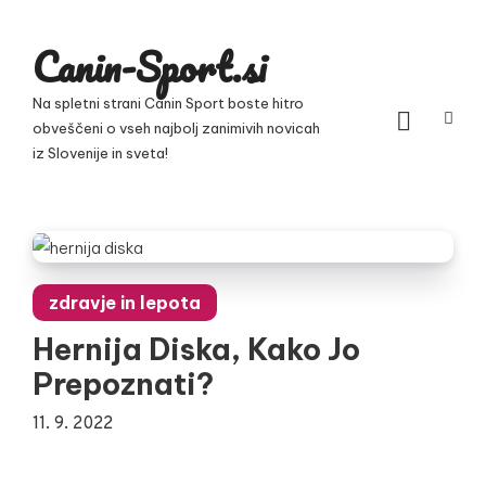
Skip
to
Canin-Sport.si
content
Na spletni strani Canin Sport boste hitro
obveščeni o vseh najbolj zanimivih novicah
iz Slovenije in sveta!
zdravje in lepota
Hernija Diska, Kako Jo
Prepoznati?
11. 9. 2022