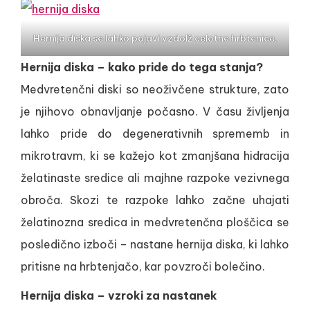
Hernija diska se lahko pojavi vzdolž celotne hrbtenice.
Hernija diska – kako pride do tega stanja?
Medvretenčni diski so neoživčene strukture, zato
je njihovo obnavljanje počasno. V času življenja
lahko pride do degenerativnih sprememb in
mikrotravm, ki se kažejo kot zmanjšana hidracija
želatinaste sredice ali majhne razpoke vezivnega
obroča. Skozi te razpoke lahko začne uhajati
želatinozna sredica in medvretenčna ploščica se
posledično izboči – nastane hernija diska, ki lahko
pritisne na hrbtenjačo, kar povzroči bolečino.
Hernija diska – vzroki za nastanek