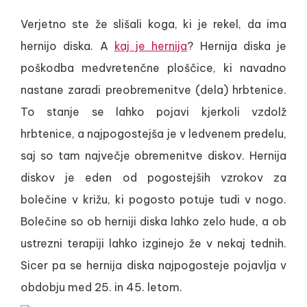
Verjetno ste že slišali koga, ki je rekel, da ima
hernijo diska. A
kaj je hernija
? Hernija diska je
poškodba medvretenčne ploščice, ki navadno
nastane zaradi preobremenitve (dela) hrbtenice.
To stanje se lahko pojavi kjerkoli vzdolž
hrbtenice, a najpogostejša je v ledvenem predelu,
saj so tam največje obremenitve diskov. Hernija
diskov je eden od pogostejših vzrokov za
bolečine v križu, ki pogosto potuje tudi v nogo.
Bolečine so ob herniji diska lahko zelo hude, a ob
ustrezni terapiji lahko izginejo že v nekaj tednih.
Sicer pa se hernija diska najpogosteje pojavlja v
obdobju med 25. in 45. letom.