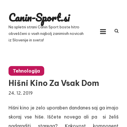
Skip
to
Canin-Sport.si
content
Na spletni strani Canin Sport boste hitro
obveščeni o vseh najbolj zanimivih novicah
iz Slovenije in sveta!
Tehnologija
Hišni Kino Za Vsak Dom
24. 12. 2019
Hišni kino je zelo uporaben dandanes saj ga imajo
skoraj vse hiše. Iščete novega ali pa si želiš
nadgraditi starega? Kakovost komponent