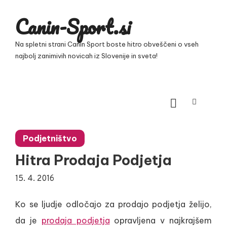
Skip
Canin-Sport.si
to
content
Na spletni strani Canin Sport boste hitro obveščeni o vseh
najbolj zanimivih novicah iz Slovenije in sveta!
Podjetništvo
Hitra Prodaja Podjetja
15. 4. 2016
Ko se ljudje odločajo za prodajo podjetja želijo,
da je
prodaja podjetja
opravljena v najkrajšem