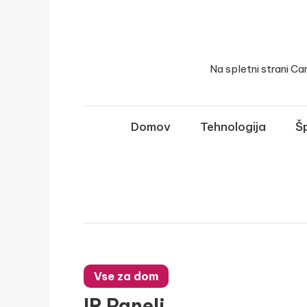
Skip
to
content
Na spletni strani Ca
Domov
Tehnologija
Šp
Vse za dom
IR Paneli