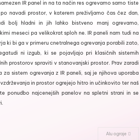
samezen IR panel in na ta način res ogrevamo samo tiste
e po navadi prostor, v katerem preživljamo čas čez dan,
i bolj hladni in jih lahko bistveno manj ogrevamo,
mi meseci pa velikokrat sploh ne. IR paneli nam tudi na
rja ki bi ga v primeru cnetralnega ogrevanja porabili zato,
atudi ni izgub, ki se pojavljajo pri klasičnih sistemih
h prostorov spraviti v stanovanjski prostor. Prav zaradi
 za sistem ogrevanja z IR paneli, saj je njihova uporaba
vzdrževanja in prostor ogrejejo hitro in učinkovito ter naš
ite ponudbo najcenejših panelov na spletni strani in se
i.
Alu ograje