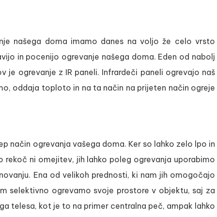
nje našega doma imamo danes na voljo že celo vrsto
avijo in pocenijo ogrevanje našega doma. Eden od nabolj
v je ogrevanje z IR paneli. Infrardeči paneli ogrevajo naš
mo, oddaja toploto in na ta način na prijeten način ogreje
 lep način ogrevanja vašega doma. Ker so lahko zelo lpo in
ko rekoč ni omejitev, jih lahko poleg ogrevanja uporabimo
novanju. Ena od velikoh prednosti, ki nam jih omogočajo
em selektivno ogrevamo svoje prostore v objektu, saj za
a telesa, kot je to na primer centralna peč, ampak lahko