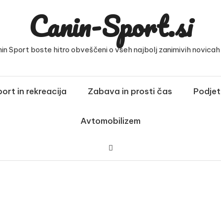
Canin-Sport.si
nin Sport boste hitro obveščeni o vseh najbolj zanimivih novicah i
ort in rekreacija
Zabava in prosti čas
Podjet
Avtomobilizem