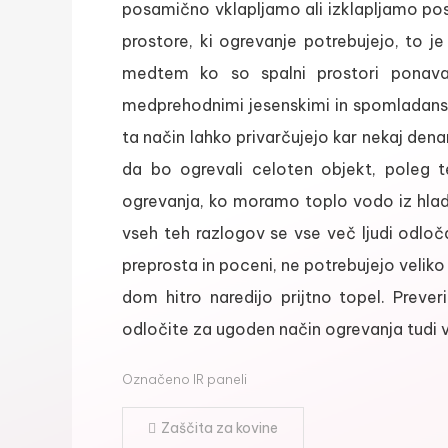
posamično vklapljamo ali izklapljamo po
prostore, ki ogrevanje potrebujejo, to j
medtem ko so spalni prostori ponavad
medprehodnimi jesenskimi in spomladanski
ta način lahko privarčujejo kar nekaj dena
da bo ogrevali celoten objekt, poleg teg
ogrevanja, ko moramo toplo vodo iz hladni
vseh teh razlogov se vse več ljudi odloča
preprosta in poceni, ne potrebujejo veliko 
dom hitro naredijo prijtno topel. Prever
odločite za ugoden način ogrevanja tudi v
Označeno
IR paneli
Navigacija
Zaščita za kovine