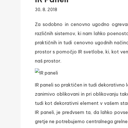
30. 8. 2018
Za sodobno in cenovno ugodno ogreva
različnih sistemov, ki nam lahko poenost
praktičnih in tudi cenovno ugodnih načino
prostor s pomočjo IR svetlobe, ki, kot ve
naš prostor.
IR paneli so praktičen in tudi dekorativno
zanimivo oblikovani in pri oblikovanju ta
tudi kot dekorativni element v vašem sta
IR paneli, je predvsem ta, da lahko povs
gretje ne potrebujemo centralnega grelneg