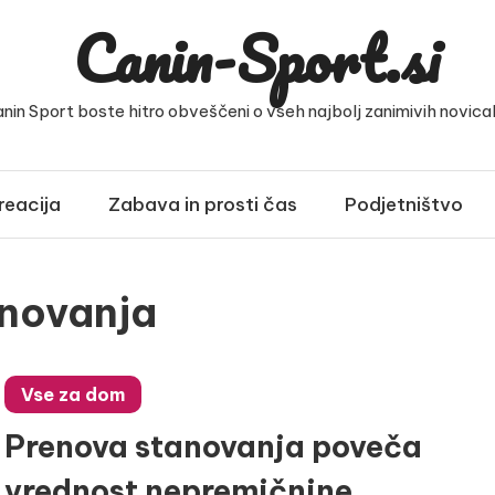
Canin-Sport.si
anin Sport boste hitro obveščeni o vseh najbolj zanimivih novicah 
reacija
Zabava in prosti čas
Podjetništvo
anovanja
Vse za dom
Prenova stanovanja poveča
vrednost nepremičnine