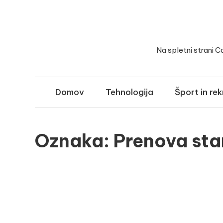
Skip
to
content
Na spletni strani C
Domov
Tehnologija
Šport in rek
Oznaka:
Prenova st