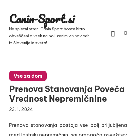
Skip
to
Canin-Sport.si
content
Na spletni strani Canin Sport boste hitro
obveščeni o vseh najbolj zanimivih novicah
iz Slovenije in sveta!
Vse za dom
Prenova Stanovanja Poveča
Vrednost Nepremičnine
23. 1. 2024
Prenova stanovanja postaja vse bolj priljubljena
med lastniki nepremičnin, saj omogoča osvežitev