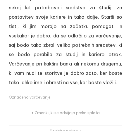
nekaj let potrebovali sredstva za študij, za
postavitev svoje kariere in tako dalje. Starši so
tisti, ki jim morajo na začetku pomagati in
vsekakor je dobro, da se odločijo za varčevanje,
saj bodo tako zbrali veliko potrebnih sredstev, ki
se bodo porabila za študij in kariero otrok.
Varčevanje pri kakšni banki ali nekomu drugemu,
ki vam nudi te storitve je dobro zato, ker boste
tako lahko imeli obresti na vse, kar boste vložili.
Označeno
varčevanje
Navigacija
Zmenki, ki se odvijajo preko spleta
prispevka