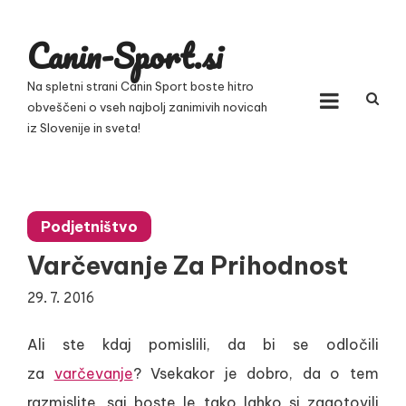
Skip
to
Canin-Sport.si
content
Na spletni strani Canin Sport boste hitro
obveščeni o vseh najbolj zanimivih novicah
iz Slovenije in sveta!
Podjetništvo
Varčevanje Za Prihodnost
29. 7. 2016
Ali ste kdaj pomislili, da bi se odločili
za
varčevanje
? Vsekakor je dobro, da o tem
razmislite, saj boste le tako lahko si zagotovili