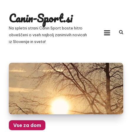
Skip
to
Canin-Sport.si
content
Na spletni strani Canin Sport boste hitro
obveščeni o vseh najbolj zanimivih novicah
iz Slovenije in sveta!
Vse za dom