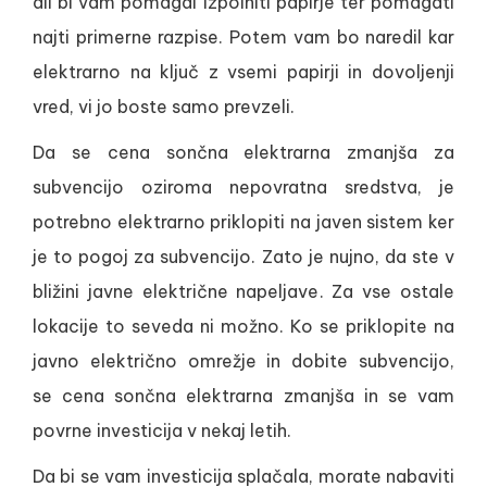
ali bi vam pomagal izpolniti papirje ter pomagati
najti primerne razpise. Potem vam bo naredil kar
elektrarno na ključ z vsemi papirji in dovoljenji
vred, vi jo boste samo prevzeli.
Da se cena sončna elektrarna zmanjša za
subvencijo oziroma nepovratna sredstva, je
potrebno elektrarno priklopiti na javen sistem ker
je to pogoj za subvencijo. Zato je nujno, da ste v
bližini javne električne napeljave. Za vse ostale
lokacije to seveda ni možno. Ko se priklopite na
javno električno omrežje in dobite subvencijo,
se cena sončna elektrarna zmanjša in se vam
povrne investicija v nekaj letih.
Da bi se vam investicija splačala, morate nabaviti