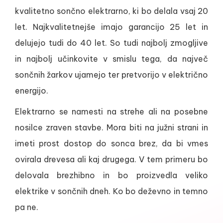
kvalitetno sončno elektrarno, ki bo delala vsaj 20
let. Najkvalitetnejše imajo garancijo 25 let in
delujejo tudi do 40 let. So tudi najbolj zmogljive
in najbolj učinkovite v smislu tega, da največ
sončnih žarkov ujamejo ter pretvorijo v električno
energijo.
Elektrarno se namesti na strehe ali na posebne
nosilce zraven stavbe. Mora biti na južni strani in
imeti prost dostop do sonca brez, da bi vmes
ovirala drevesa ali kaj drugega. V tem primeru bo
delovala brezhibno in bo proizvedla veliko
elektrike v sončnih dneh. Ko bo deževno in temno
pa ne.