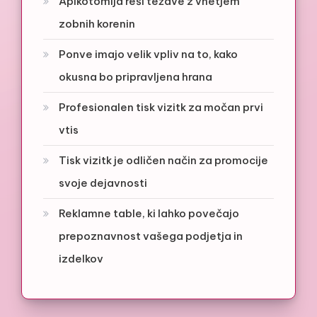
Apikotomija reši težave z vnetjem
zobnih korenin
Ponve imajo velik vpliv na to, kako
okusna bo pripravljena hrana
Profesionalen tisk vizitk za močan prvi
vtis
Tisk vizitk je odličen način za promocije
svoje dejavnosti
Reklamne table, ki lahko povečajo
prepoznavnost vašega podjetja in
izdelkov