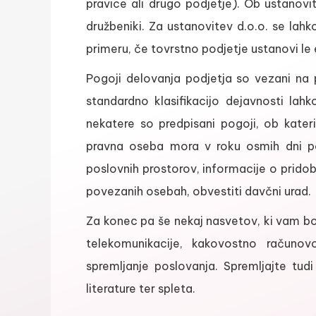
pravice ali drugo podjetje). Ob ustanovi
družbeniki. Za ustanovitev d.o.o. se lah
primeru, če tovrstno podjetje ustanovi le
Pogoji delovanja podjetja so vezani na p
standardno klasifikacijo dejavnosti lahko
nekatere so predpisani pogoji, ob kateri
pravna oseba mora v roku osmih dni po 
poslovnih prostorov, informacije o pridob
povezanih osebah, obvestiti davčni urad.
Za konec pa še nekaj nasvetov, ki vam bo
telekomunikacije, kakovostno računo
spremljanje poslovanja. Spremljajte t
literature ter spleta.