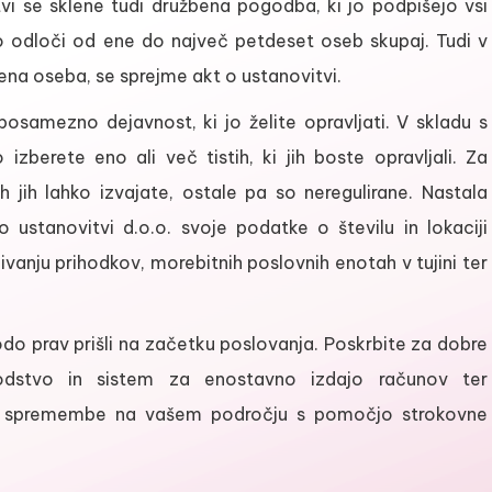
tvi se sklene tudi družbena pogodba, ki jo podpišejo vsi
ko odloči od ene do največ petdeset oseb skupaj. Tudi v
 ena oseba, se sprejme akt o ustanovitvi.
osamezno dejavnost, ki jo želite opravljati. V skladu s
 izberete eno ali več tistih, ki jih boste opravljali. Za
h jih lahko izvajate, ostale pa so neregulirane. Nastala
ustanovitvi d.o.o. svoje podatke o številu in lokaciji
ivanju prihodkov, morebitnih poslovnih enotah v tujini ter
do prav prišli na začetku poslovanja. Poskrbite za dobre
vodstvo in sistem za enostavno izdajo računov ter
udi spremembe na vašem področju s pomočjo strokovne