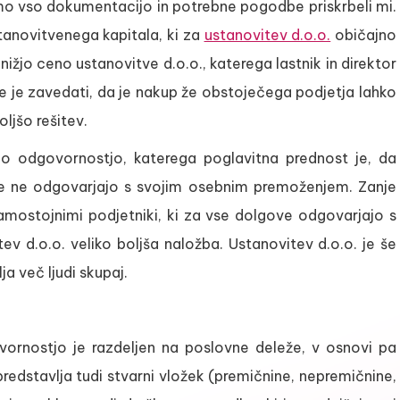
omo vso dokumentacijo in potrebne pogodbe priskrbeli mi.
anovitvenega kapitala, ki za
ustanovitev d.o.o.
običajno
jo ceno ustanovitve d.o.o., katerega lastnik in direktor
 je zavedati, da je nakup že obstoječega podjetja lahko
ljšo rešitev.
no odgovornostjo, katerega poglavitna prednost je, da
ve ne odgovarjajo s svojim osebnim premoženjem. Zanje
amostojnimi podjetniki, ki za vse dolgove odgovarjajo s
v d.o.o. veliko boljša naložba. Ustanovitev d.o.o. je še
a več ljudi skupaj.
ornostjo je razdeljen na poslovne deleže, v osnovi pa
edstavlja tudi stvarni vložek (premičnine, nepremičnine,