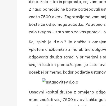
d.o.o. zelo hitro in preprosto, saj vam b
Z našo pomočjo ne boste potrebovali ust
znaša 7500 evrov. Zagotavljamo vam najniž
boste že od samega začetka. Potrebno se
zelo tvegan – zato smo za vas pripravili bo
Kaj sploh je d.o.o.? Je družba z omeje
vpleteni družbeniki za morebitne dolgo
odgovarja družba sama. V primerjavi s s
svojim lastnim premoženjem, je ustanovite
posebej primerna, kadar podjetje ustanavlj
Osnovni kapital družbe z omejeno odgov
mora znašati vsaj 7500 evrov. Lahko ga pr