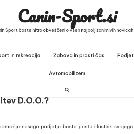
Canin-Sport.si
nin Sport boste hitro obveščeni o vseh najbolj zanimivih novicah i
ort in rekreacija
Zabava in prosti čas
Podjet
Avtomobilizem
itev D.o.o.?
 pomočjo našega podjetja boste postali lastnik svojega