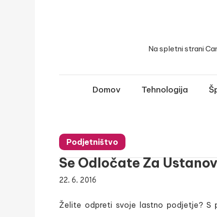
Skip
to
content
Na spletni strani Ca
Domov
Tehnologija
Šp
Podjetništvo
Se Odločate Za Ustanov
22. 6. 2016
Želite odpreti svoje lastno podjetje? S