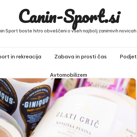
Canin-Sport.si
nin Sport boste hitro obveščeni o vseh najbolj zanimivih novicah i
ort in rekreacija
Zabava in prosti čas
Podjet
Avtomobilizem