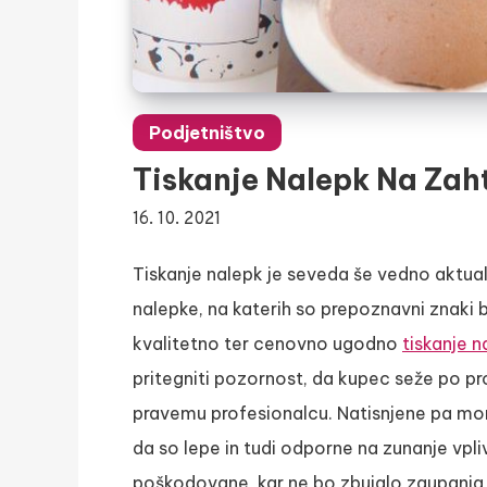
Podjetništvo
Tiskanje Nalepk Na Zah
16. 10. 2021
Tiskanje nalepk je seveda še vedno aktual
nalepke, na katerih so prepoznavni znaki 
kvalitetno ter cenovno ugodno
tiskanje 
pritegniti pozornost, da kupec seže po pr
pravemu profesionalcu. Natisnjene pa mora
da so lepe in tudi odporne na zunanje vpli
poškodovane, kar ne bo zbujalo zaupanja 