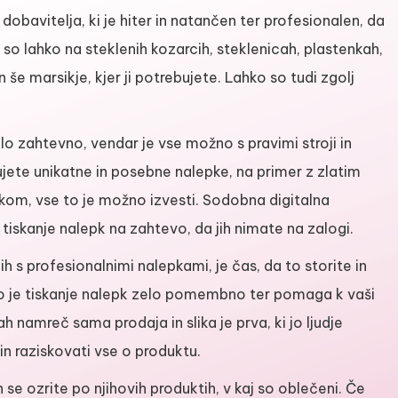
 dobavitelja, ki je hiter in natančen ter profesionalen, da
 so lahko na steklenih kozarcih, steklenicah, plastenkah,
n še marsikje, kjer ji potrebujete. Lahko so tudi zgolj
elo zahtevno, vendar je vse možno s pravimi stroji in
ujete unikatne in posebne nalepke, na primer z zlatim
skom, vse to je možno izvesti. Sodobna digitalna
tiskanje nalepk na zahtevo, da jih nimate na zalogi.
 s profesionalnimi nalepkami, je čas, da to storite in
 je tiskanje nalepk zelo pomembno ter pomaga k vaši
h namreč sama prodaja in slika je prva, ki jo ljudje
in raziskovati vse o produktu.
n se ozrite po njihovih produktih, v kaj so oblečeni. Če