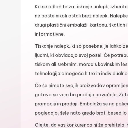
Ko se odločite za tiskanje nalepk, izberite
ne boste nikoli ostali brez nalepk. Nalepke
drugi plastični embalaži, kartonu, škatlah i
informativne.
Tiskanje nalepk, ki so posebne, je lahko z
ljudmi, ki obvladajo svoj posel. Če potreb
tiskom ali srebrnim, morda s kovinskim le
tehnologija omogoča hitro in individualno 
Če še nimate svojih proizvodov opremljenih
gotovo se vam bo prodaja povečala. Zato
promociji in prodaji. Embalaža se na polica
pogledajo, šele nato gredo brati besedilo 
Glejte, da vas konkurenca ni že prehitela i