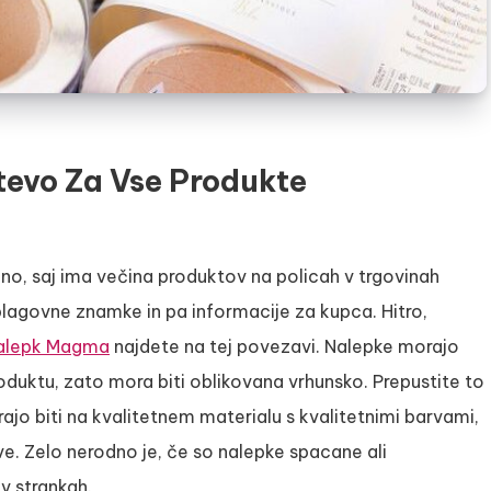
tevo Za Vse Produkte
no, saj ima večina produktov na policah v trgovinah
blagovne znamke in pa informacije za kupca. Hitro,
nalepk Magma
najdete na tej povezavi. Nalepke morajo
oduktu, zato mora biti oblikovana vrhunsko. Prepustite to
jo biti na kvalitetnem materialu s kvalitetnimi barvami,
ve. Zelo nerodno je, če so nalepke spacane ali
v strankah.